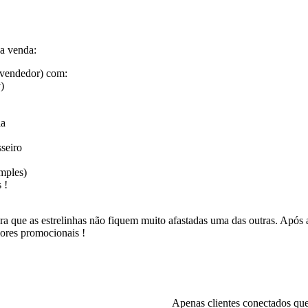
 a venda:
 vendedor) com:
)
la
sseiro
imples)
 !
 que as estrelinhas não fiquem muito afastadas uma das outras. Após 
lores promocionais !
Apenas clientes conectados qu