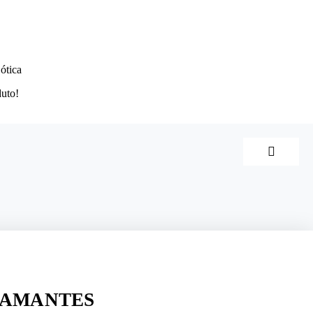
ótica
duto!
DIAMANTES