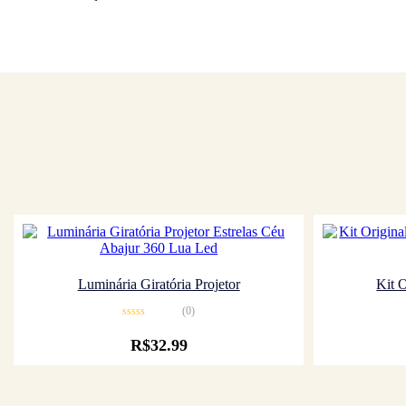
Luminária Giratória Projetor
Kit O
(0)
Avaliação
0
R$
32.99
de
5