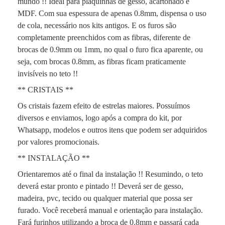
mundo !! Ideal para plaquinhas de gesso, acartonado e
MDF. Com sua espessura de apenas 0.8mm, dispensa o uso
de cola, necessário nos kits antigos. E os furos são
completamente preenchidos com as fibras, diferente de
brocas de 0.9mm ou 1mm, no qual o furo fica aparente, ou
seja, com brocas 0.8mm, as fibras ficam praticamente
invisíveis no teto !!
** CRISTAIS **
Os cristais fazem efeito de estrelas maiores. Possuímos
diversos e enviamos, logo após a compra do kit, por
Whatsapp, modelos e outros itens que podem ser adquiridos
por valores promocionais.
** INSTALAÇÃO **
Orientaremos até o final da instalação !! Resumindo, o teto
deverá estar pronto e pintado !! Deverá ser de gesso,
madeira, pvc, tecido ou qualquer material que possa ser
furado. Você receberá manual e orientação para instalação.
Fará furinhos utilizando a broca de 0.8mm e passará cada